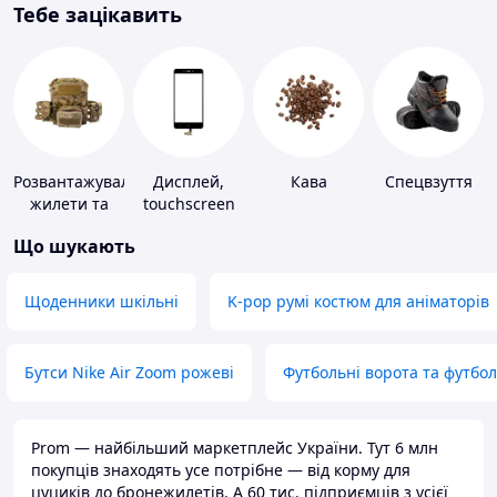
Тебе зацікавить
Розвантажувальні
Дисплей,
Кава
Спецвзуття
жилети та
touchscreen
плитоноски
для телефонів
Що шукають
без плит
Щоденники шкільні
K-pop румі костюм для аніматорів
Бутси Nike Air Zoom рожеві
Футбольні ворота та футбо
Prom — найбільший маркетплейс України. Тут 6 млн
покупців знаходять усе потрібне — від корму для
цуциків до бронежилетів. А 60 тис. підприємців з усієї