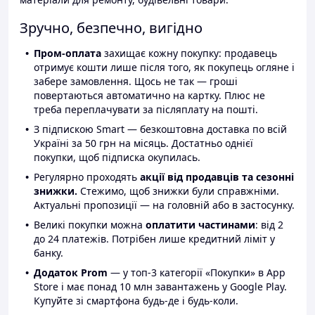
Зручно, безпечно, вигідно
Пром-оплата
захищає кожну покупку: продавець
отримує кошти лише після того, як покупець огляне і
забере замовлення. Щось не так — гроші
повертаються автоматично на картку. Плюс не
треба переплачувати за післяплату на пошті.
З підпискою Smart — безкоштовна доставка по всій
Україні за 50 грн на місяць. Достатньо однієї
покупки, щоб підписка окупилась.
Регулярно проходять
акції від продавців та сезонні
знижки.
Стежимо, щоб знижки були справжніми.
Актуальні пропозиції — на головній або в застосунку.
Великі покупки можна
оплатити частинами
: від 2
до 24 платежів. Потрібен лише кредитний ліміт у
банку.
Додаток Prom
— у топ-3 категорії «Покупки» в App
Store і має понад 10 млн завантажень у Google Play.
Купуйте зі смартфона будь-де і будь-коли.