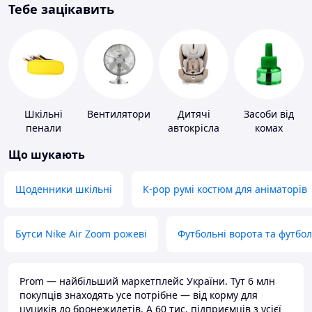
Тебе зацікавить
Шкільні
Вентилятори
Дитячі
Засоби від
пенали
автокрісла
комах
Що шукають
Щоденники шкільні
K-pop румі костюм для аніматорів
Бутси Nike Air Zoom рожеві
Футбольні ворота та футбо
Prom — найбільший маркетплейс України. Тут 6 млн
покупців знаходять усе потрібне — від корму для
цуциків до бронежилетів. А 60 тис. підприємців з усієї