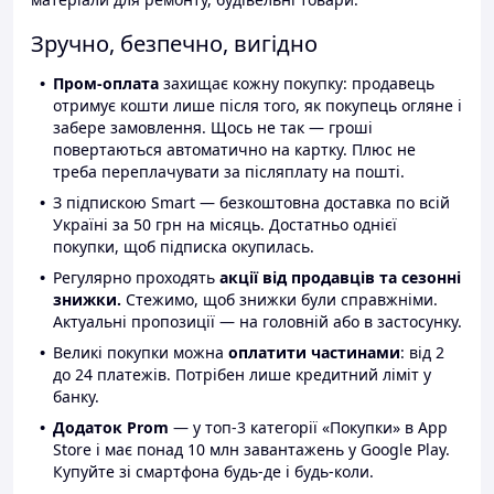
Зручно, безпечно, вигідно
Пром-оплата
захищає кожну покупку: продавець
отримує кошти лише після того, як покупець огляне і
забере замовлення. Щось не так — гроші
повертаються автоматично на картку. Плюс не
треба переплачувати за післяплату на пошті.
З підпискою Smart — безкоштовна доставка по всій
Україні за 50 грн на місяць. Достатньо однієї
покупки, щоб підписка окупилась.
Регулярно проходять
акції від продавців та сезонні
знижки.
Стежимо, щоб знижки були справжніми.
Актуальні пропозиції — на головній або в застосунку.
Великі покупки можна
оплатити частинами
: від 2
до 24 платежів. Потрібен лише кредитний ліміт у
банку.
Додаток Prom
— у топ-3 категорії «Покупки» в App
Store і має понад 10 млн завантажень у Google Play.
Купуйте зі смартфона будь-де і будь-коли.