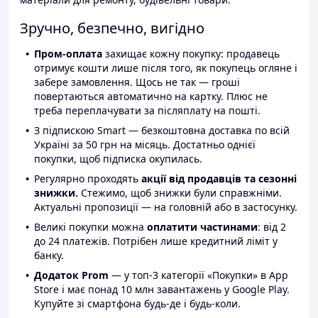
Зручно, безпечно, вигідно
Пром-оплата
захищає кожну покупку: продавець
отримує кошти лише після того, як покупець огляне і
забере замовлення. Щось не так — гроші
повертаються автоматично на картку. Плюс не
треба переплачувати за післяплату на пошті.
З підпискою Smart — безкоштовна доставка по всій
Україні за 50 грн на місяць. Достатньо однієї
покупки, щоб підписка окупилась.
Регулярно проходять
акції від продавців та сезонні
знижки.
Стежимо, щоб знижки були справжніми.
Актуальні пропозиції — на головній або в застосунку.
Великі покупки можна
оплатити частинами
: від 2
до 24 платежів. Потрібен лише кредитний ліміт у
банку.
Додаток Prom
— у топ-3 категорії «Покупки» в App
Store і має понад 10 млн завантажень у Google Play.
Купуйте зі смартфона будь-де і будь-коли.