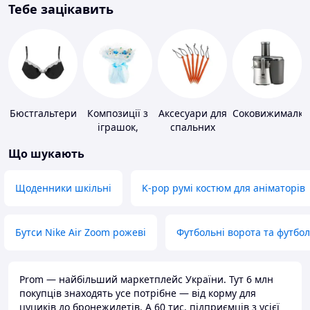
Тебе зацікавить
Бюстгальтери
Композиції з
Аксесуари для
Соковижималки
іграшок,
спальних
одягу,
мішків,
Що шукають
підгузків
карематів та
наметів
Щоденники шкільні
K-pop румі костюм для аніматорів
Бутси Nike Air Zoom рожеві
Футбольні ворота та футбо
Prom — найбільший маркетплейс України. Тут 6 млн
покупців знаходять усе потрібне — від корму для
цуциків до бронежилетів. А 60 тис. підприємців з усієї