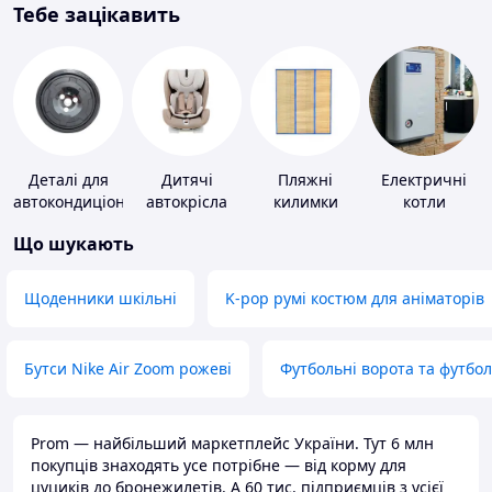
Тебе зацікавить
Деталі для
Дитячі
Пляжні
Електричні
автокондиціонерів
автокрісла
килимки
котли
Що шукають
Щоденники шкільні
K-pop румі костюм для аніматорів
Бутси Nike Air Zoom рожеві
Футбольні ворота та футбо
Prom — найбільший маркетплейс України. Тут 6 млн
покупців знаходять усе потрібне — від корму для
цуциків до бронежилетів. А 60 тис. підприємців з усієї