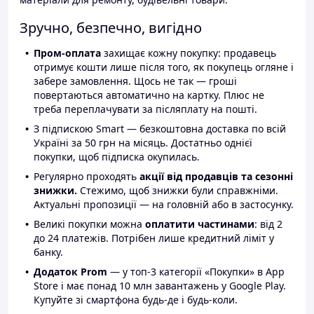
Зручно, безпечно, вигідно
Пром-оплата
захищає кожну покупку: продавець
отримує кошти лише після того, як покупець огляне і
забере замовлення. Щось не так — гроші
повертаються автоматично на картку. Плюс не
треба переплачувати за післяплату на пошті.
З підпискою Smart — безкоштовна доставка по всій
Україні за 50 грн на місяць. Достатньо однієї
покупки, щоб підписка окупилась.
Регулярно проходять
акції від продавців та сезонні
знижки.
Стежимо, щоб знижки були справжніми.
Актуальні пропозиції — на головній або в застосунку.
Великі покупки можна
оплатити частинами
: від 2
до 24 платежів. Потрібен лише кредитний ліміт у
банку.
Додаток Prom
— у топ-3 категорії «Покупки» в App
Store і має понад 10 млн завантажень у Google Play.
Купуйте зі смартфона будь-де і будь-коли.