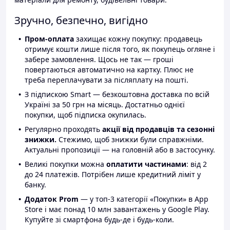
Зручно, безпечно, вигідно
Пром-оплата
захищає кожну покупку: продавець
отримує кошти лише після того, як покупець огляне і
забере замовлення. Щось не так — гроші
повертаються автоматично на картку. Плюс не
треба переплачувати за післяплату на пошті.
З підпискою Smart — безкоштовна доставка по всій
Україні за 50 грн на місяць. Достатньо однієї
покупки, щоб підписка окупилась.
Регулярно проходять
акції від продавців та сезонні
знижки.
Стежимо, щоб знижки були справжніми.
Актуальні пропозиції — на головній або в застосунку.
Великі покупки можна
оплатити частинами
: від 2
до 24 платежів. Потрібен лише кредитний ліміт у
банку.
Додаток Prom
— у топ-3 категорії «Покупки» в App
Store і має понад 10 млн завантажень у Google Play.
Купуйте зі смартфона будь-де і будь-коли.