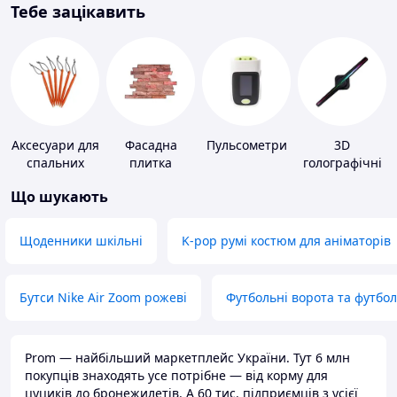
Тебе зацікавить
Аксесуари для
Фасадна
Пульсометри
3D
спальних
плитка
голографічні
мішків,
пристрої
Що шукають
карематів та
наметів
Щоденники шкільні
K-pop румі костюм для аніматорів
Бутси Nike Air Zoom рожеві
Футбольні ворота та футбо
Prom — найбільший маркетплейс України. Тут 6 млн
покупців знаходять усе потрібне — від корму для
цуциків до бронежилетів. А 60 тис. підприємців з усієї