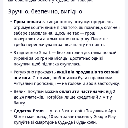
Зручно, безпечно, вигідно
Пром-оплата
захищає кожну покупку: продавець
отримує кошти лише після того, як покупець огляне і
забере замовлення. Щось не так — гроші
повертаються автоматично на картку. Плюс не
треба переплачувати за післяплату на пошті.
З підпискою Smart — безкоштовна доставка по всій
Україні за 50 грн на місяць. Достатньо однієї
покупки, щоб підписка окупилась.
Регулярно проходять
акції від продавців та сезонні
знижки.
Стежимо, щоб знижки були справжніми.
Актуальні пропозиції — на головній або в застосунку.
Великі покупки можна
оплатити частинами
: від 2
до 24 платежів. Потрібен лише кредитний ліміт у
банку.
Додаток Prom
— у топ-3 категорії «Покупки» в App
Store і має понад 10 млн завантажень у Google Play.
Купуйте зі смартфона будь-де і будь-коли.