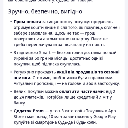
Зручно, безпечно, вигідно
Пром-оплата
захищає кожну покупку: продавець
отримує кошти лише після того, як покупець огляне і
забере замовлення. Щось не так — гроші
повертаються автоматично на картку. Плюс не
треба переплачувати за післяплату на пошті.
З підпискою Smart — безкоштовна доставка по всій
Україні за 50 грн на місяць. Достатньо однієї
покупки, щоб підписка окупилась.
Регулярно проходять
акції від продавців та сезонні
знижки.
Стежимо, щоб знижки були справжніми.
Актуальні пропозиції — на головній або в застосунку.
Великі покупки можна
оплатити частинами
: від 2
до 24 платежів. Потрібен лише кредитний ліміт у
банку.
Додаток Prom
— у топ-3 категорії «Покупки» в App
Store і має понад 10 млн завантажень у Google Play.
Купуйте зі смартфона будь-де і будь-коли.