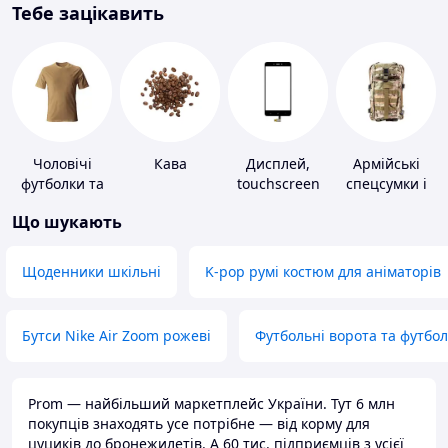
Тебе зацікавить
Чоловічі
Кава
Дисплей,
Армійські
футболки та
touchscreen
спецсумки і
майки
для телефонів
рюкзаки
Що шукають
Щоденники шкільні
K-pop румі костюм для аніматорів
Бутси Nike Air Zoom рожеві
Футбольні ворота та футбо
Prom — найбільший маркетплейс України. Тут 6 млн
покупців знаходять усе потрібне — від корму для
цуциків до бронежилетів. А 60 тис. підприємців з усієї