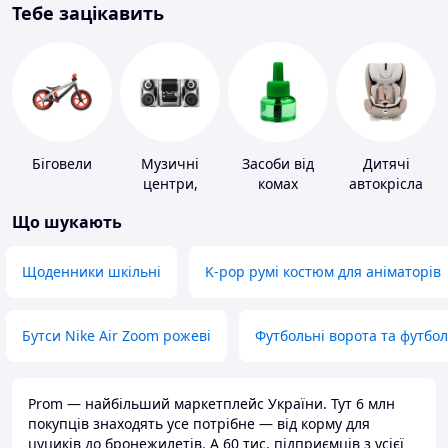
Тебе зацікавить
Біговели
Музичні
Засоби від
Дитячі
центри,
комах
автокрісла
магнітоли
Що шукають
Щоденники шкільні
K-pop румі костюм для аніматорів
Бутси Nike Air Zoom рожеві
Футбольні ворота та футбо
Prom — найбільший маркетплейс України. Тут 6 млн
покупців знаходять усе потрібне — від корму для
цуциків до бронежилетів. А 60 тис. підприємців з усієї