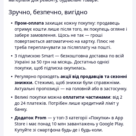
Зручно, безпечно, вигідно
Пром-оплата
захищає кожну покупку: продавець
отримує кошти лише після того, як покупець огляне і
забере замовлення. Щось не так — гроші
повертаються автоматично на картку. Плюс не
треба переплачувати за післяплату на пошті.
З підпискою Smart — безкоштовна доставка по всій
Україні за 50 грн на місяць. Достатньо однієї
покупки, щоб підписка окупилась.
Регулярно проходять
акції від продавців та сезонні
знижки.
Стежимо, щоб знижки були справжніми.
Актуальні пропозиції — на головній або в застосунку.
Великі покупки можна
оплатити частинами
: від 2
до 24 платежів. Потрібен лише кредитний ліміт у
банку.
Додаток Prom
— у топ-3 категорії «Покупки» в App
Store і має понад 10 млн завантажень у Google Play.
Купуйте зі смартфона будь-де і будь-коли.