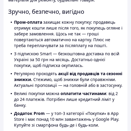
Зручно, безпечно, вигідно
Пром-оплата
захищає кожну покупку: продавець
отримує кошти лише після того, як покупець огляне і
забере замовлення. Щось не так — гроші
повертаються автоматично на картку. Плюс не
треба переплачувати за післяплату на пошті.
З підпискою Smart — безкоштовна доставка по всій
Україні за 50 грн на місяць. Достатньо однієї
покупки, щоб підписка окупилась.
Регулярно проходять
акції від продавців та сезонні
знижки.
Стежимо, щоб знижки були справжніми.
Актуальні пропозиції — на головній або в застосунку.
Великі покупки можна
оплатити частинами
: від 2
до 24 платежів. Потрібен лише кредитний ліміт у
банку.
Додаток Prom
— у топ-3 категорії «Покупки» в App
Store і має понад 10 млн завантажень у Google Play.
Купуйте зі смартфона будь-де і будь-коли.