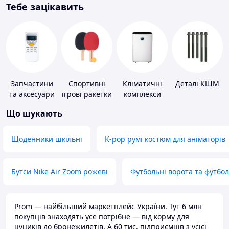
Тебе зацікавить
Запчастини
Спортивні
Кліматичні
Деталі КШМ
та аксесуари
ігрові ракетки
комплекси
для побутових
Що шукають
кондиціонерів
Щоденники шкільні
K-pop румі костюм для аніматорів
Бутси Nike Air Zoom рожеві
Футбольні ворота та футбо
Prom — найбільший маркетплейс України. Тут 6 млн
покупців знаходять усе потрібне — від корму для
цуциків до бронежилетів. А 60 тис. підприємців з усієї