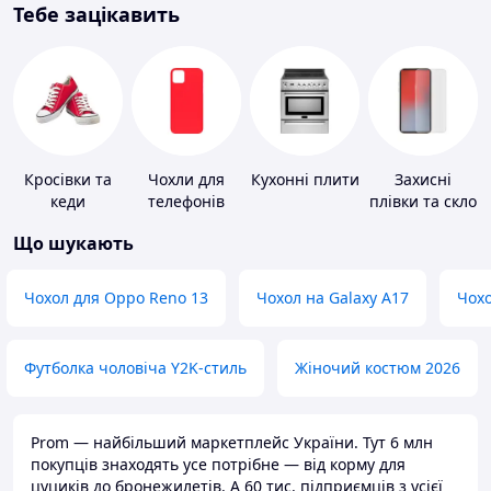
Тебе зацікавить
Кросівки та
Чохли для
Кухонні плити
Захисні
кеди
телефонів
плівки та скло
для
Що шукають
портативних
пристроїв
Чохол для Oppo Reno 13
Чохол на Galaxy A17
Чохо
Футболка чоловіча Y2K-стиль
Жіночий костюм 2026
Prom — найбільший маркетплейс України. Тут 6 млн
покупців знаходять усе потрібне — від корму для
цуциків до бронежилетів. А 60 тис. підприємців з усієї