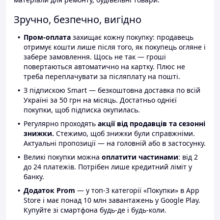
Зручно, безпечно, вигідно
Пром-оплата
захищає кожну покупку: продавець
отримує кошти лише після того, як покупець огляне і
забере замовлення. Щось не так — гроші
повертаються автоматично на картку. Плюс не
треба переплачувати за післяплату на пошті.
З підпискою Smart — безкоштовна доставка по всій
Україні за 50 грн на місяць. Достатньо однієї
покупки, щоб підписка окупилась.
Регулярно проходять
акції від продавців та сезонні
знижки.
Стежимо, щоб знижки були справжніми.
Актуальні пропозиції — на головній або в застосунку.
Великі покупки можна
оплатити частинами
: від 2
до 24 платежів. Потрібен лише кредитний ліміт у
банку.
Додаток Prom
— у топ-3 категорії «Покупки» в App
Store і має понад 10 млн завантажень у Google Play.
Купуйте зі смартфона будь-де і будь-коли.