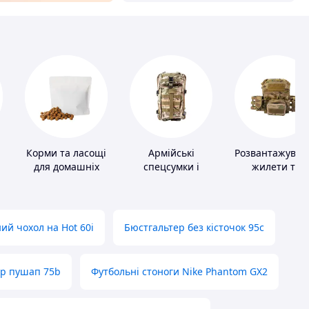
Корми та ласощі
Армійські
Розвантажувал
для домашніх
спецсумки і
жилети та
тварин і птахів
рюкзаки
плитоноски бе
плит
ий чохол на Hot 60i
Бюстгальтер без кісточок 95с
ер пушап 75b
Футбольні стоноги Nike Phantom GX2