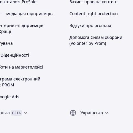
 каталозі ProSale
Захист прав на контент
 — медіа для підприємців
Content right protection
інтернет-підприємців
Відгуки про prom.ua
Кращі
Допомога Силам оборони
тувача
(Volonter by Prom)
нфіденційності
оти на маркетплейсі
ограма електронний
с PROM
oogle Ads
вітла
Українська
BETA