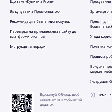
Що таке «Купити з Prom»
Просування в
Як купувати з Пром-оплатою
Sprava.prom
Рекомендації з безпечних покупок
Премія для 
Ecommerce.
Перевірка на приналежність сайту до
платформи prom.ua
Угода корис
Інструкції та поради
Політика ко
Правила роб
Бонусна пр
маркетплей
Інструкція G
Відскануй QR-код, щоб
Тема
-
с
завантажити мобільний
додаток