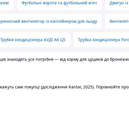
ожеві
Футбольні ворота та футбольний м'яч
Двигун із
реносний вентилятор із контейнером для льоду
Вентилят
Трубки кондиціонера АУДІ А6 Ц5
Трубка кондиціонера Ford
в знаходять усе потрібне — від корму для цуциків до бронежилет
ажуть самі покупці (дослідження Kantar, 2025). Порівнюйте пропо