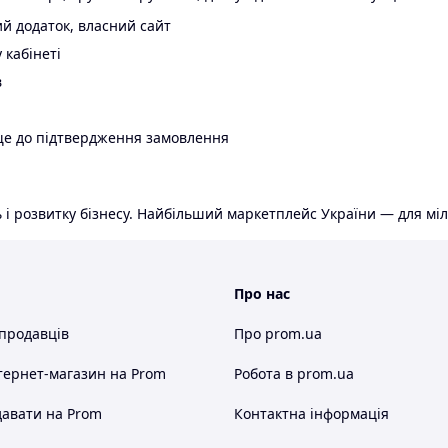
й додаток, власний сайт
 кабінеті
в
ще до підтвердження замовлення
 і розвитку бізнесу. Найбільший маркетплейс України — для міл
Про нас
 продавців
Про prom.ua
тернет-магазин
на Prom
Робота в prom.ua
авати на Prom
Контактна інформація