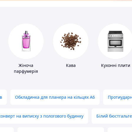
Жіноча
Кава
Кухонні плити
парфумерія
в
Обкладинка для планера на кільцях А6
Протиударн
нверт на виписку з пологового будинку
Білий бюстгальт