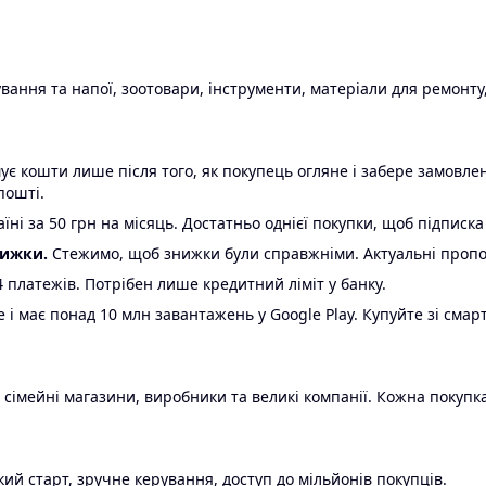
ання та напої, зоотовари, інструменти, матеріали для ремонту,
є кошти лише після того, як покупець огляне і забере замовл
пошті.
ні за 50 грн на місяць. Достатньо однієї покупки, щоб підписка
нижки.
Стежимо, щоб знижки були справжніми. Актуальні пропози
24 платежів. Потрібен лише кредитний ліміт у банку.
e і має понад 10 млн завантажень у Google Play. Купуйте зі смар
 сімейні магазини, виробники та великі компанії. Кожна покупка
ий старт, зручне керування, доступ до мільйонів покупців.