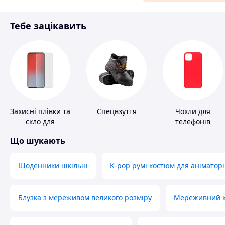
Матеріали для ремонту
Тебе зацікавить
Спорт і відпочинок
Захисні плівки та
Спецвзуття
Чохли для
скло для
телефонів
портативних
Що шукають
пристроїв
Щоденники шкільні
K-pop румі костюм для аніматорі
Блузка з мереживом великого розміру
Мереживний ко