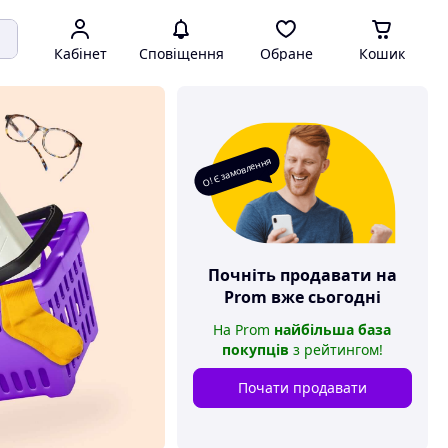
Кабінет
Сповіщення
Обране
Кошик
О! Є замовлення
Почніть продавати на
Prom
вже сьогодні
На
Prom
найбільша база
покупців
з рейтингом
!
Почати продавати