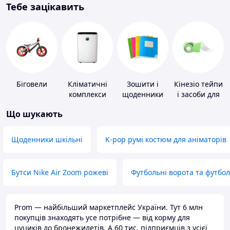
Тебе зацікавить
Біговели
Кліматичні
Зошити і
Кінезіо тейпи
комплекси
щоденники
і засоби для
тейпування
Що шукають
Щоденники шкільні
K-pop румі костюм для аніматорів
Бутси Nike Air Zoom рожеві
Футбольні ворота та футбо
Prom — найбільший маркетплейс України. Тут 6 млн
покупців знаходять усе потрібне — від корму для
цуциків до бронежилетів. А 60 тис. підприємців з усієї