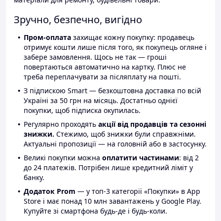
Зручно, безпечно, вигідно
Пром-оплата
захищає кожну покупку: продавець
отримує кошти лише після того, як покупець огляне і
забере замовлення. Щось не так — гроші
повертаються автоматично на картку. Плюс не
треба переплачувати за післяплату на пошті.
З підпискою Smart — безкоштовна доставка по всій
Україні за 50 грн на місяць. Достатньо однієї
покупки, щоб підписка окупилась.
Регулярно проходять
акції від продавців та сезонні
знижки.
Стежимо, щоб знижки були справжніми.
Актуальні пропозиції — на головній або в застосунку.
Великі покупки можна
оплатити частинами
: від 2
до 24 платежів. Потрібен лише кредитний ліміт у
банку.
Додаток Prom
— у топ-3 категорії «Покупки» в App
Store і має понад 10 млн завантажень у Google Play.
Купуйте зі смартфона будь-де і будь-коли.