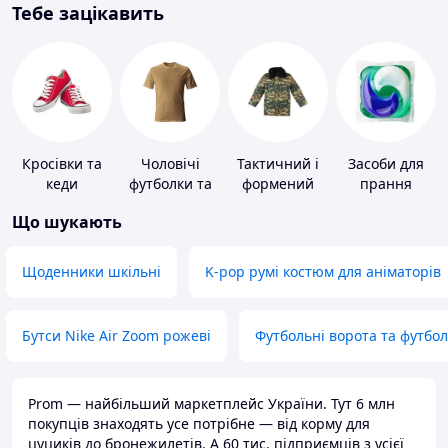
Тебе зацікавить
Кросівки та
Чоловічі
Тактичний і
Засоби для
кеди
футболки та
формений
прання
майки
одяг
Що шукають
Щоденники шкільні
K-pop румі костюм для аніматорів
Бутси Nike Air Zoom рожеві
Футбольні ворота та футбо
Prom — найбільший маркетплейс України. Тут 6 млн
покупців знаходять усе потрібне — від корму для
цуциків до бронежилетів. А 60 тис. підприємців з усієї