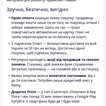
Зручно, безпечно, вигідно
Пром-оплата
захищає кожну покупку: продавець
отримує кошти лише після того, як покупець огляне і
забере замовлення. Щось не так — гроші
повертаються автоматично на картку. Плюс не
треба переплачувати за післяплату на пошті.
З підпискою Smart — безкоштовна доставка по всій
Україні за 50 грн на місяць. Достатньо однієї
покупки, щоб підписка окупилась.
Регулярно проходять
акції від продавців та сезонні
знижки.
Стежимо, щоб знижки були справжніми.
Актуальні пропозиції — на головній або в застосунку.
Великі покупки можна
оплатити частинами
: від 2
до 24 платежів. Потрібен лише кредитний ліміт у
банку.
Додаток Prom
— у топ-3 категорії «Покупки» в App
Store і має понад 10 млн завантажень у Google Play.
Купуйте зі смартфона будь-де і будь-коли.