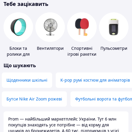
Тебе зацікавить
Блоки та
Вентилятори
Спортивні
Пульсометри
ролики для
ігрові ракетки
йоги
Що шукають
Щоденники шкільні
K-pop румі костюм для аніматорів
Бутси Nike Air Zoom рожеві
Футбольні ворота та футбо
Prom — найбільший маркетплейс України. Тут 6 млн
покупців знаходять усе потрібне — від корму для
цуциків до бронежилетів. А 60 тис. підприємців з усієї