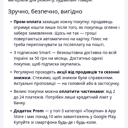
Зручно, безпечно, вигідно
Пром-оплата
захищає кожну покупку: продавець
отримує кошти лише після того, як покупець огляне і
забере замовлення. Щось не так — гроші
повертаються автоматично на картку. Плюс не
треба переплачувати за післяплату на пошті.
З підпискою Smart — безкоштовна доставка по всій
Україні за 50 грн на місяць. Достатньо однієї
покупки, щоб підписка окупилась.
Регулярно проходять
акції від продавців та сезонні
знижки.
Стежимо, щоб знижки були справжніми.
Актуальні пропозиції — на головній або в застосунку.
Великі покупки можна
оплатити частинами
: від 2
до 24 платежів. Потрібен лише кредитний ліміт у
банку.
Додаток Prom
— у топ-3 категорії «Покупки» в App
Store і має понад 10 млн завантажень у Google Play.
Купуйте зі смартфона будь-де і будь-коли.