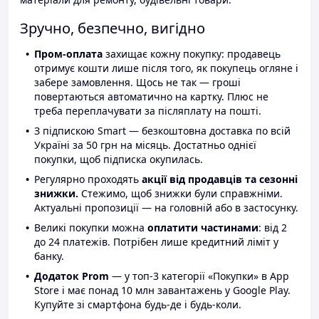
Зручно, безпечно, вигідно
Пром-оплата
захищає кожну покупку: продавець
отримує кошти лише після того, як покупець огляне і
забере замовлення. Щось не так — гроші
повертаються автоматично на картку. Плюс не
треба переплачувати за післяплату на пошті.
З підпискою Smart — безкоштовна доставка по всій
Україні за 50 грн на місяць. Достатньо однієї
покупки, щоб підписка окупилась.
Регулярно проходять
акції від продавців та сезонні
знижки.
Стежимо, щоб знижки були справжніми.
Актуальні пропозиції — на головній або в застосунку.
Великі покупки можна
оплатити частинами
: від 2
до 24 платежів. Потрібен лише кредитний ліміт у
банку.
Додаток Prom
— у топ-3 категорії «Покупки» в App
Store і має понад 10 млн завантажень у Google Play.
Купуйте зі смартфона будь-де і будь-коли.