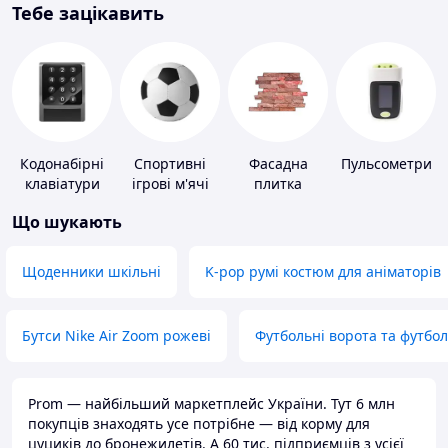
Тебе зацікавить
Кодонабірні
Спортивні
Фасадна
Пульсометри
клавіатури
ігрові м'ячі
плитка
Що шукають
Щоденники шкільні
K-pop румі костюм для аніматорів
Бутси Nike Air Zoom рожеві
Футбольні ворота та футбо
Prom — найбільший маркетплейс України. Тут 6 млн
покупців знаходять усе потрібне — від корму для
цуциків до бронежилетів. А 60 тис. підприємців з усієї