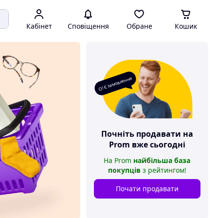
Кабінет
Сповіщення
Обране
Кошик
О! Є замовлення
Почніть продавати на
Prom
вже сьогодні
На
Prom
найбільша база
покупців
з рейтингом
!
Почати продавати