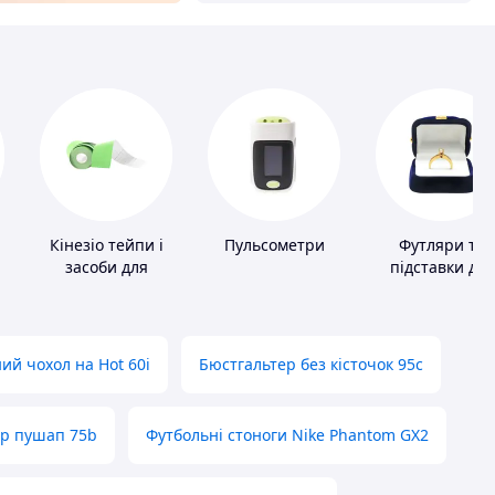
Кінезіо тейпи і
Пульсометри
Футляри та
засоби для
підставки для
тейпування
коштовносте
ий чохол на Hot 60i
Бюстгальтер без кісточок 95с
ер пушап 75b
Футбольні стоноги Nike Phantom GX2