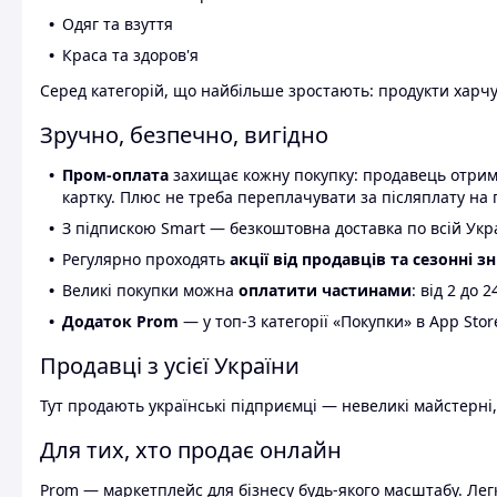
Одяг та взуття
Краса та здоров'я
Серед категорій, що найбільше зростають: продукти харчув
Зручно, безпечно, вигідно
Пром-оплата
захищає кожну покупку: продавець отриму
картку. Плюс не треба переплачувати за післяплату на 
З підпискою Smart — безкоштовна доставка по всій Украї
Регулярно проходять
акції від продавців та сезонні з
Великі покупки можна
оплатити частинами
: від 2 до 
Додаток Prom
— у топ-3 категорії «Покупки» в App Stor
Продавці з усієї України
Тут продають українські підприємці — невеликі майстерні,
Для тих, хто продає онлайн
Prom — маркетплейс для бізнесу будь-якого масштабу. Легк