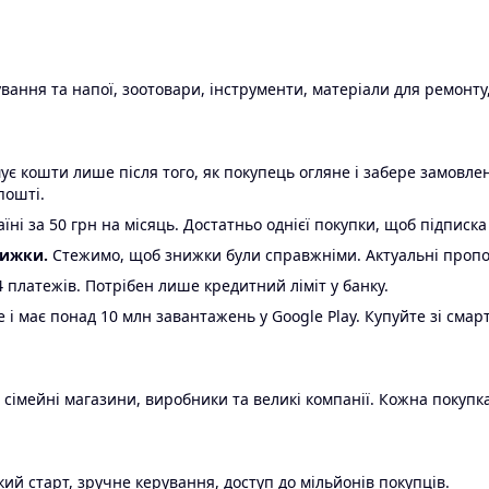
ання та напої, зоотовари, інструменти, матеріали для ремонту,
є кошти лише після того, як покупець огляне і забере замовл
пошті.
ні за 50 грн на місяць. Достатньо однієї покупки, щоб підписка
нижки.
Стежимо, щоб знижки були справжніми. Актуальні пропози
24 платежів. Потрібен лише кредитний ліміт у банку.
e і має понад 10 млн завантажень у Google Play. Купуйте зі смар
 сімейні магазини, виробники та великі компанії. Кожна покупка
ий старт, зручне керування, доступ до мільйонів покупців.