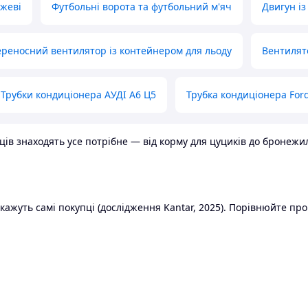
ожеві
Футбольні ворота та футбольний м'яч
Двигун із
реносний вентилятор із контейнером для льоду
Вентилят
Трубки кондиціонера АУДІ А6 Ц5
Трубка кондиціонера Ford
в знаходять усе потрібне — від корму для цуциків до бронежилет
ажуть самі покупці (дослідження Kantar, 2025). Порівнюйте пропо