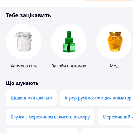
Матеріали для ремонту
Тебе зацікавить
Спорт і відпочинок
Харчова сіль
Засоби від комах
Мед
Що шукають
Щоденники шкільні
K-pop румі костюм для аніматорі
Блузка з мереживом великого розміру
Мереживний ко