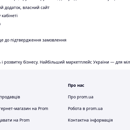
й додаток, власний сайт
 кабінеті
в
ще до підтвердження замовлення
 і розвитку бізнесу. Найбільший маркетплейс України — для міл
Про нас
 продавців
Про prom.ua
тернет-магазин
на Prom
Робота в prom.ua
авати на Prom
Контактна інформація