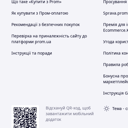
Що таке «Купити з Prom»
Просування в
Як купувати з Пром-оплатою
Sprava.prom
Рекомендації з безпечних покупок
Премія для 
Ecommerce.
Перевірка на приналежність сайту до
платформи prom.ua
Угода корис
Інструкції та поради
Політика ко
Правила роб
Бонусна пр
маркетплей
Інструкція G
Відскануй QR-код, щоб
Тема
-
с
завантажити мобільний
додаток