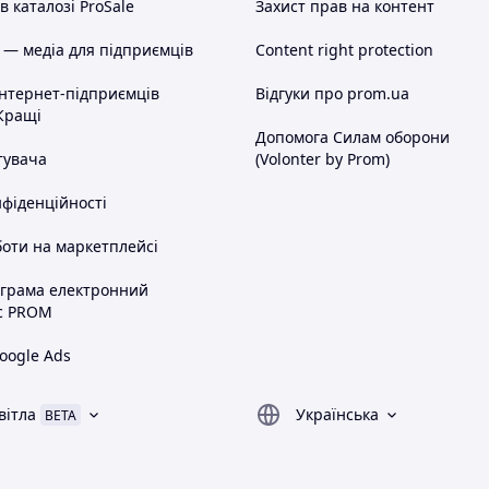
 каталозі ProSale
Захист прав на контент
 — медіа для підприємців
Content right protection
інтернет-підприємців
Відгуки про prom.ua
Кращі
Допомога Силам оборони
тувача
(Volonter by Prom)
нфіденційності
оти на маркетплейсі
ограма електронний
с PROM
oogle Ads
вітла
Українська
BETA