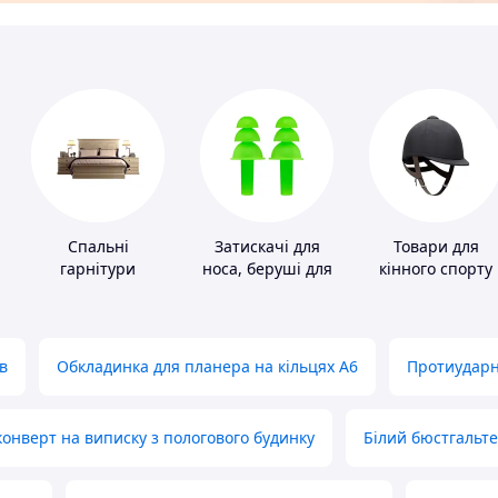
Спальні
Затискачі для
Товари для
гарнітури
носа, беруші для
кінного спорту
плавання
в
Обкладинка для планера на кільцях А6
Протиударн
нверт на виписку з пологового будинку
Білий бюстгальт