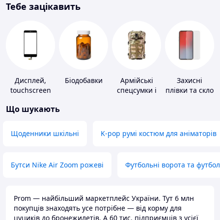
Тебе зацікавить
Дисплей,
Біодобавки
Армійські
Захисні
touchscreen
спецсумки і
плівки та скло
для телефонів
рюкзаки
для
Що шукають
портативних
пристроїв
Щоденники шкільні
K-pop румі костюм для аніматорів
Бутси Nike Air Zoom рожеві
Футбольні ворота та футбо
Prom — найбільший маркетплейс України. Тут 6 млн
покупців знаходять усе потрібне — від корму для
цуциків до бронежилетів. А 60 тис. підприємців з усієї