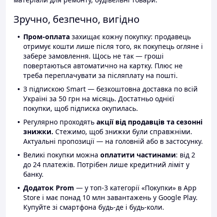
Зручно, безпечно, вигідно
Пром-оплата
захищає кожну покупку: продавець
отримує кошти лише після того, як покупець огляне і
забере замовлення. Щось не так — гроші
повертаються автоматично на картку. Плюс не
треба переплачувати за післяплату на пошті.
З підпискою Smart — безкоштовна доставка по всій
Україні за 50 грн на місяць. Достатньо однієї
покупки, щоб підписка окупилась.
Регулярно проходять
акції від продавців та сезонні
знижки.
Стежимо, щоб знижки були справжніми.
Актуальні пропозиції — на головній або в застосунку.
Великі покупки можна
оплатити частинами
: від 2
до 24 платежів. Потрібен лише кредитний ліміт у
банку.
Додаток Prom
— у топ-3 категорії «Покупки» в App
Store і має понад 10 млн завантажень у Google Play.
Купуйте зі смартфона будь-де і будь-коли.