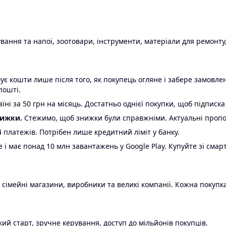
ання та напої, зоотовари, інструменти, матеріали для ремонту,
є кошти лише після того, як покупець огляне і забере замовл
пошті.
ні за 50 грн на місяць. Достатньо однієї покупки, щоб підписка
нижки.
Стежимо, щоб знижки були справжніми. Актуальні пропози
24 платежів. Потрібен лише кредитний ліміт у банку.
e і має понад 10 млн завантажень у Google Play. Купуйте зі смар
 сімейні магазини, виробники та великі компанії. Кожна покупка
ий старт, зручне керування, доступ до мільйонів покупців.