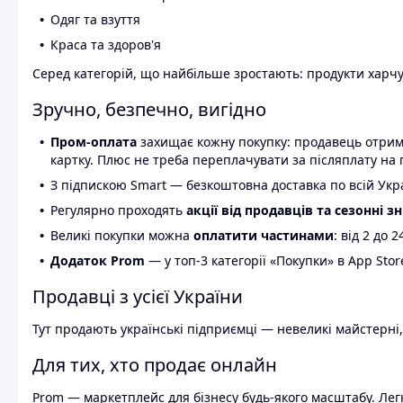
Одяг та взуття
Краса та здоров'я
Серед категорій, що найбільше зростають: продукти харчув
Зручно, безпечно, вигідно
Пром-оплата
захищає кожну покупку: продавець отриму
картку. Плюс не треба переплачувати за післяплату на 
З підпискою Smart — безкоштовна доставка по всій Украї
Регулярно проходять
акції від продавців та сезонні з
Великі покупки можна
оплатити частинами
: від 2 до 
Додаток Prom
— у топ-3 категорії «Покупки» в App Stor
Продавці з усієї України
Тут продають українські підприємці — невеликі майстерні,
Для тих, хто продає онлайн
Prom — маркетплейс для бізнесу будь-якого масштабу. Легк