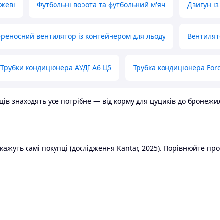
ожеві
Футбольні ворота та футбольний м'яч
Двигун із
реносний вентилятор із контейнером для льоду
Вентилят
Трубки кондиціонера АУДІ А6 Ц5
Трубка кондиціонера Ford
в знаходять усе потрібне — від корму для цуциків до бронежилет
ажуть самі покупці (дослідження Kantar, 2025). Порівнюйте пропо