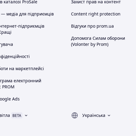
 каталозі ProSale
Захист прав на контент
 — медіа для підприємців
Content right protection
інтернет-підприємців
Відгуки про prom.ua
Кращі
Допомога Силам оборони
тувача
(Volonter by Prom)
нфіденційності
оти на маркетплейсі
ограма електронний
с PROM
oogle Ads
вітла
Українська
BETA