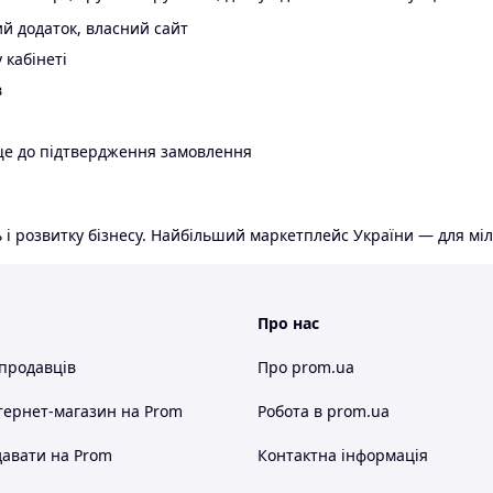
й додаток, власний сайт
 кабінеті
в
ще до підтвердження замовлення
 і розвитку бізнесу. Найбільший маркетплейс України — для міл
Про нас
 продавців
Про prom.ua
тернет-магазин
на Prom
Робота в prom.ua
авати на Prom
Контактна інформація