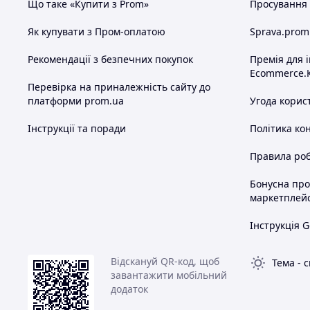
Що таке «Купити з Prom»
Просування в
Як купувати з Пром-оплатою
Sprava.prom
Рекомендації з безпечних покупок
Премія для 
Ecommerce.
Перевірка на приналежність сайту до
платформи prom.ua
Угода корис
Інструкції та поради
Політика ко
Правила роб
Бонусна пр
маркетплей
Інструкція G
Відскануй QR-код, щоб
Тема
-
с
завантажити мобільний
додаток