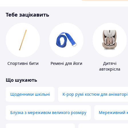
Матеріали для ремонту
Тебе зацікавить
Спорт і відпочинок
Спортивні бити
Ремені для йоги
Дитячі
автокрісла
Що шукають
Щоденники шкільні
K-pop румі костюм для аніматорі
Блузка з мереживом великого розміру
Мереживний ко