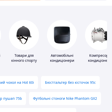
і
Товари для
Автомобільні
Компресори
кінного спорту
кондиціонери
кондиціонера
ий чохол на Hot 60i
Бюстгальтер без кісточок 95с
ер пушап 75b
Футбольні стоноги Nike Phantom GX2