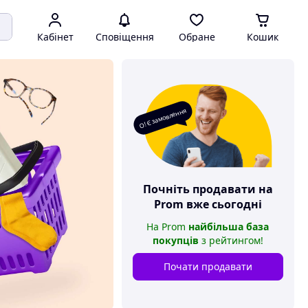
Кабінет
Сповіщення
Обране
Кошик
О! Є замовлення
Почніть продавати на
Prom
вже сьогодні
На
Prom
найбільша база
покупців
з рейтингом
!
Почати продавати