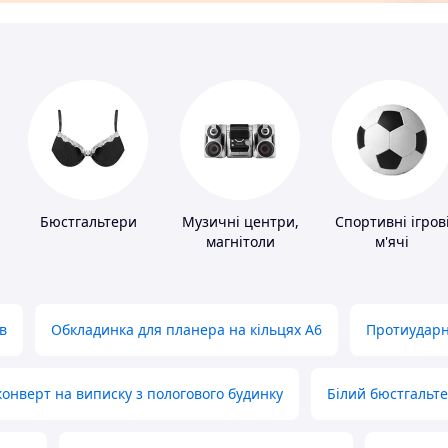
Бюстгальтери
Музичні центри,
Спортивні ігров
магнітоли
м'ячі
в
Обкладинка для планера на кільцях А6
Протиударн
нверт на виписку з пологового будинку
Білий бюстгальт