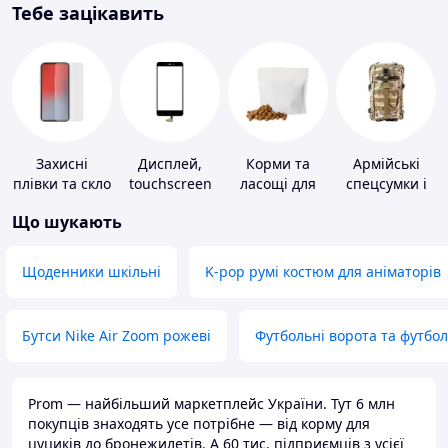
Тебе зацікавить
Захисні
Дисплей,
Корми та
Армійські
плівки та скло
touchscreen
ласощі для
спецсумки і
для
для телефонів
домашніх
рюкзаки
Що шукають
портативних
тварин і
пристроїв
птахів
Щоденники шкільні
K-pop румі костюм для аніматорів
Бутси Nike Air Zoom рожеві
Футбольні ворота та футбо
Prom — найбільший маркетплейс України. Тут 6 млн
покупців знаходять усе потрібне — від корму для
цуциків до бронежилетів. А 60 тис. підприємців з усієї