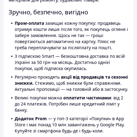
Зручно, безпечно, вигідно
Пром-оплата
захищає кожну покупку: продавець
отримує кошти лише після того, як покупець огляне і
забере замовлення. Щось не так — гроші
повертаються автоматично на картку. Плюс не
треба переплачувати за післяплату на пошті.
З підпискою Smart — безкоштовна доставка по всій
Україні за 50 грн на місяць. Достатньо однієї
покупки, щоб підписка окупилась.
Регулярно проходять
акції від продавців та сезонні
знижки.
Стежимо, щоб знижки були справжніми.
Актуальні пропозиції — на головній або в застосунку.
Великі покупки можна
оплатити частинами
: від 2
до 24 платежів. Потрібен лише кредитний ліміт у
банку.
Додаток Prom
— у топ-3 категорії «Покупки» в App
Store і має понад 10 млн завантажень у Google Play.
Купуйте зі смартфона будь-де і будь-коли.