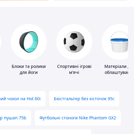
Блоки та ролики
Спортивні ігрові
Матеріали дл
для йоги
м'ячі
облаштуванн
промислових
підлог
ий чохол на Hot 60i
Бюстгальтер без кісточок 95с
ер пушап 75b
Футбольні стоноги Nike Phantom GX2