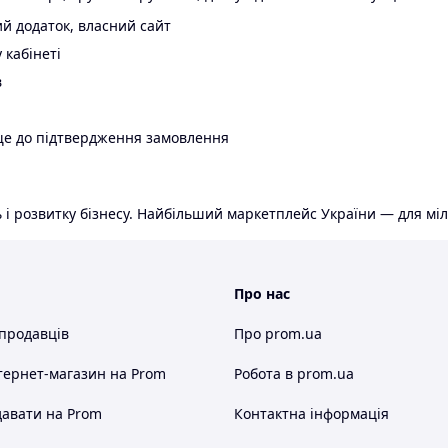
й додаток, власний сайт
 кабінеті
в
ще до підтвердження замовлення
 і розвитку бізнесу. Найбільший маркетплейс України — для міл
Про нас
 продавців
Про prom.ua
тернет-магазин
на Prom
Робота в prom.ua
авати на Prom
Контактна інформація