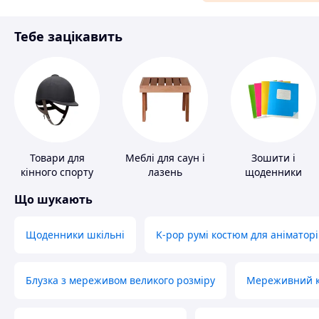
Матеріали для ремонту
Тебе зацікавить
Спорт і відпочинок
Товари для
Меблі для саун і
Зошити і
кінного спорту
лазень
щоденники
Що шукають
Щоденники шкільні
K-pop румі костюм для аніматорі
Блузка з мереживом великого розміру
Мереживний ко