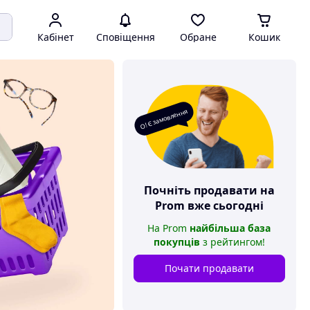
Кабінет
Сповіщення
Обране
Кошик
О! Є замовлення
Почніть продавати на
Prom
вже сьогодні
На
Prom
найбільша база
покупців
з рейтингом
!
Почати продавати