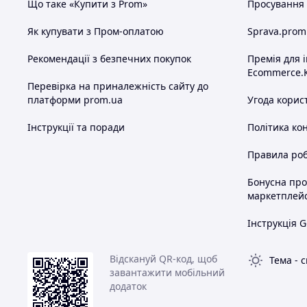
Що таке «Купити з Prom»
Просування в
Як купувати з Пром-оплатою
Sprava.prom
Рекомендації з безпечних покупок
Премія для 
Ecommerce.
Перевірка на приналежність сайту до
платформи prom.ua
Угода корис
Інструкції та поради
Політика ко
Правила роб
Бонусна пр
маркетплей
Інструкція G
Відскануй QR-код, щоб
Тема
-
с
завантажити мобільний
додаток