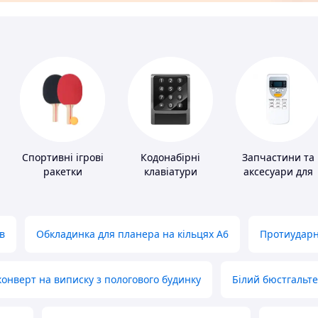
Спортивні ігрові
Кодонабірні
Запчастини та
ракетки
клавіатури
аксесуари для
побутових
кондиціонерів
в
Обкладинка для планера на кільцях А6
Протиударн
нверт на виписку з пологового будинку
Білий бюстгальт