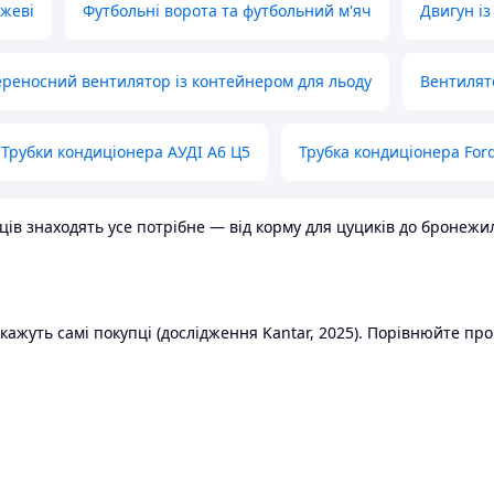
ожеві
Футбольні ворота та футбольний м'яч
Двигун із
реносний вентилятор із контейнером для льоду
Вентилят
Трубки кондиціонера АУДІ А6 Ц5
Трубка кондиціонера Ford
в знаходять усе потрібне — від корму для цуциків до бронежилет
ажуть самі покупці (дослідження Kantar, 2025). Порівнюйте пропо