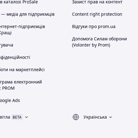
 каталозі ProSale
Захист прав на контент
 — медіа для підприємців
Content right protection
інтернет-підприємців
Відгуки про prom.ua
Кращі
Допомога Силам оборони
тувача
(Volonter by Prom)
нфіденційності
оти на маркетплейсі
ограма електронний
с PROM
oogle Ads
вітла
Українська
BETA