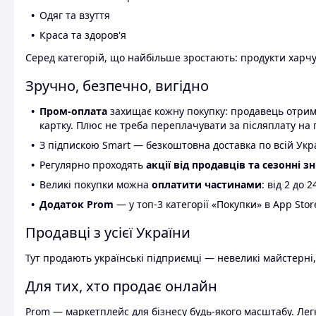
Одяг та взуття
Краса та здоров'я
Серед категорій, що найбільше зростають: продукти харчув
Зручно, безпечно, вигідно
Пром-оплата
захищає кожну покупку: продавець отриму
картку. Плюс не треба переплачувати за післяплату на 
З підпискою Smart — безкоштовна доставка по всій Украї
Регулярно проходять
акції від продавців та сезонні з
Великі покупки можна
оплатити частинами
: від 2 до 
Додаток Prom
— у топ-3 категорії «Покупки» в App Stor
Продавці з усієї України
Тут продають українські підприємці — невеликі майстерні,
Для тих, хто продає онлайн
Prom — маркетплейс для бізнесу будь-якого масштабу. Легк