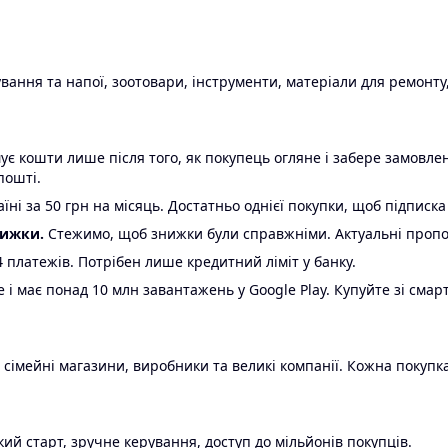
ання та напої, зоотовари, інструменти, матеріали для ремонту,
є кошти лише після того, як покупець огляне і забере замовл
пошті.
ні за 50 грн на місяць. Достатньо однієї покупки, щоб підписка
нижки.
Стежимо, щоб знижки були справжніми. Актуальні пропози
24 платежів. Потрібен лише кредитний ліміт у банку.
e і має понад 10 млн завантажень у Google Play. Купуйте зі смар
 сімейні магазини, виробники та великі компанії. Кожна покупка
ий старт, зручне керування, доступ до мільйонів покупців.