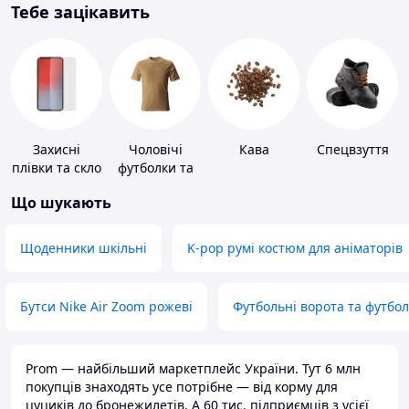
Тебе зацікавить
Захисні
Чоловічі
Кава
Спецвзуття
плівки та скло
футболки та
для
майки
Що шукають
портативних
пристроїв
Щоденники шкільні
K-pop румі костюм для аніматорів
Бутси Nike Air Zoom рожеві
Футбольні ворота та футбо
Prom — найбільший маркетплейс України. Тут 6 млн
покупців знаходять усе потрібне — від корму для
цуциків до бронежилетів. А 60 тис. підприємців з усієї