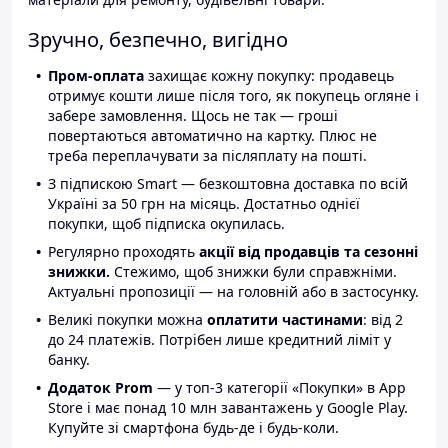
Зручно, безпечно, вигідно
Пром-оплата
захищає кожну покупку: продавець
отримує кошти лише після того, як покупець огляне і
забере замовлення. Щось не так — гроші
повертаються автоматично на картку. Плюс не
треба переплачувати за післяплату на пошті.
З підпискою Smart — безкоштовна доставка по всій
Україні за 50 грн на місяць. Достатньо однієї
покупки, щоб підписка окупилась.
Регулярно проходять
акції від продавців та сезонні
знижки.
Стежимо, щоб знижки були справжніми.
Актуальні пропозиції — на головній або в застосунку.
Великі покупки можна
оплатити частинами
: від 2
до 24 платежів. Потрібен лише кредитний ліміт у
банку.
Додаток Prom
— у топ-3 категорії «Покупки» в App
Store і має понад 10 млн завантажень у Google Play.
Купуйте зі смартфона будь-де і будь-коли.