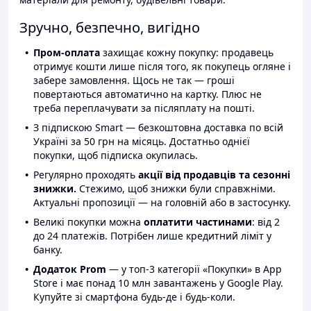
Зручно, безпечно, вигідно
Пром-оплата
захищає кожну покупку: продавець
отримує кошти лише після того, як покупець огляне і
забере замовлення. Щось не так — гроші
повертаються автоматично на картку. Плюс не
треба переплачувати за післяплату на пошті.
З підпискою Smart — безкоштовна доставка по всій
Україні за 50 грн на місяць. Достатньо однієї
покупки, щоб підписка окупилась.
Регулярно проходять
акції від продавців та сезонні
знижки.
Стежимо, щоб знижки були справжніми.
Актуальні пропозиції — на головній або в застосунку.
Великі покупки можна
оплатити частинами
: від 2
до 24 платежів. Потрібен лише кредитний ліміт у
банку.
Додаток Prom
— у топ-3 категорії «Покупки» в App
Store і має понад 10 млн завантажень у Google Play.
Купуйте зі смартфона будь-де і будь-коли.