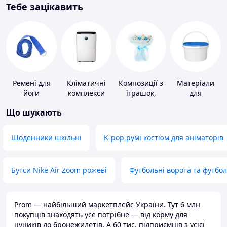
Тебе зацікавить
Ремені для
Кліматичні
Композиції з
Матеріали
йоги
комплекси
іграшок,
для
одягу,
облаштування
Що шукають
підгузків
промислових
підлог
Щоденники шкільні
K-pop румі костюм для аніматорів
Бутси Nike Air Zoom рожеві
Футбольні ворота та футбо
Prom — найбільший маркетплейс України. Тут 6 млн
покупців знаходять усе потрібне — від корму для
цуциків до бронежилетів. А 60 тис. підприємців з усієї