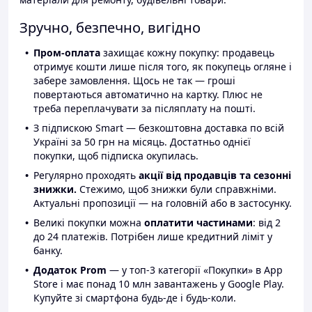
Зручно, безпечно, вигідно
Пром-оплата
захищає кожну покупку: продавець
отримує кошти лише після того, як покупець огляне і
забере замовлення. Щось не так — гроші
повертаються автоматично на картку. Плюс не
треба переплачувати за післяплату на пошті.
З підпискою Smart — безкоштовна доставка по всій
Україні за 50 грн на місяць. Достатньо однієї
покупки, щоб підписка окупилась.
Регулярно проходять
акції від продавців та сезонні
знижки.
Стежимо, щоб знижки були справжніми.
Актуальні пропозиції — на головній або в застосунку.
Великі покупки можна
оплатити частинами
: від 2
до 24 платежів. Потрібен лише кредитний ліміт у
банку.
Додаток Prom
— у топ-3 категорії «Покупки» в App
Store і має понад 10 млн завантажень у Google Play.
Купуйте зі смартфона будь-де і будь-коли.