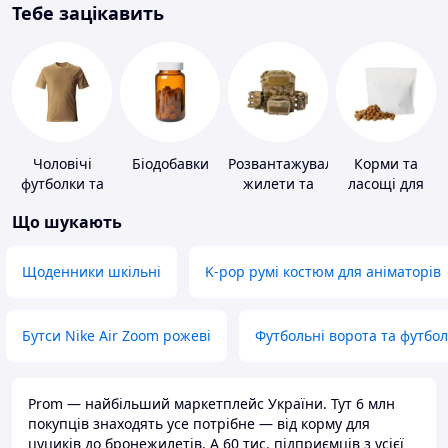
Тебе зацікавить
Чоловічі
Біодобавки
Розвантажувальні
Корми та
футболки та
жилети та
ласощі для
майки
плитоноски
домашніх
Що шукають
без плит
тварин і
птахів
Щоденники шкільні
K-pop румі костюм для аніматорів
Бутси Nike Air Zoom рожеві
Футбольні ворота та футбо
Prom — найбільший маркетплейс України. Тут 6 млн
покупців знаходять усе потрібне — від корму для
цуциків до бронежилетів. А 60 тис. підприємців з усієї