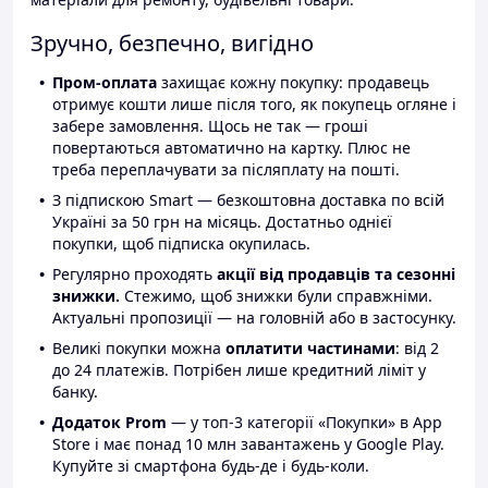
Зручно, безпечно, вигідно
Пром-оплата
захищає кожну покупку: продавець
отримує кошти лише після того, як покупець огляне і
забере замовлення. Щось не так — гроші
повертаються автоматично на картку. Плюс не
треба переплачувати за післяплату на пошті.
З підпискою Smart — безкоштовна доставка по всій
Україні за 50 грн на місяць. Достатньо однієї
покупки, щоб підписка окупилась.
Регулярно проходять
акції від продавців та сезонні
знижки.
Стежимо, щоб знижки були справжніми.
Актуальні пропозиції — на головній або в застосунку.
Великі покупки можна
оплатити частинами
: від 2
до 24 платежів. Потрібен лише кредитний ліміт у
банку.
Додаток Prom
— у топ-3 категорії «Покупки» в App
Store і має понад 10 млн завантажень у Google Play.
Купуйте зі смартфона будь-де і будь-коли.