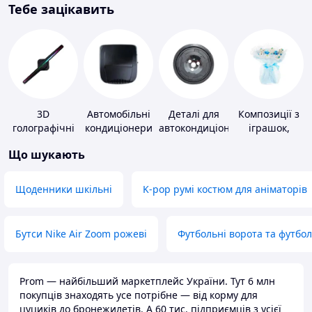
Тебе зацікавить
3D
Автомобільні
Деталі для
Композиції з
голографічні
кондиціонери
автокондиціонерів
іграшок,
пристрої
одягу,
Що шукають
підгузків
Щоденники шкільні
K-pop румі костюм для аніматорів
Бутси Nike Air Zoom рожеві
Футбольні ворота та футбо
Prom — найбільший маркетплейс України. Тут 6 млн
покупців знаходять усе потрібне — від корму для
цуциків до бронежилетів. А 60 тис. підприємців з усієї