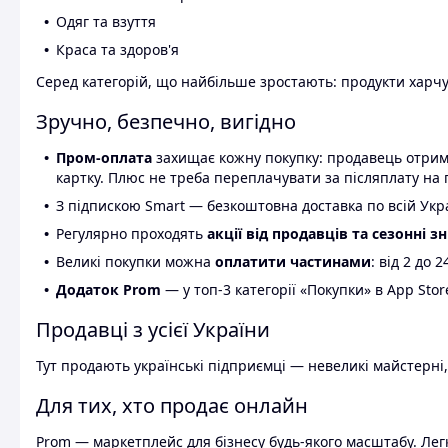
Одяг та взуття
Краса та здоров'я
Серед категорій, що найбільше зростають: продукти харчув
Зручно, безпечно, вигідно
Пром-оплата
захищає кожну покупку: продавець отриму
картку. Плюс не треба переплачувати за післяплату на 
З підпискою Smart — безкоштовна доставка по всій Украї
Регулярно проходять
акції від продавців та сезонні з
Великі покупки можна
оплатити частинами
: від 2 до 
Додаток Prom
— у топ-3 категорії «Покупки» в App Stor
Продавці з усієї України
Тут продають українські підприємці — невеликі майстерні,
Для тих, хто продає онлайн
Prom — маркетплейс для бізнесу будь-якого масштабу. Легк