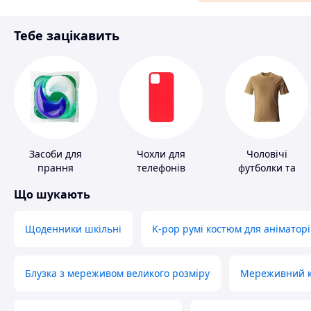
Матеріали для ремонту
Тебе зацікавить
Спорт і відпочинок
Засоби для
Чохли для
Чоловічі
прання
телефонів
футболки та
майки
Що шукають
Щоденники шкільні
K-pop румі костюм для аніматорі
Блузка з мереживом великого розміру
Мереживний ко