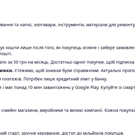
ання та напої, зоотовари, інструменти, матеріали для ремонту,
є кошти лише після того, як покупець огляне і забере замовл
пошті.
ні за 50 грн на місяць. Достатньо однієї покупки, щоб підписка
нижки.
Стежимо, щоб знижки були справжніми. Актуальні пропози
24 платежів. Потрібен лише кредитний ліміт у банку.
e і має понад 10 млн завантажень у Google Play. Купуйте зі смар
 сімейні магазини, виробники та великі компанії. Кожна покупка
ий старт, зручне керування, доступ до мільйонів покупців.