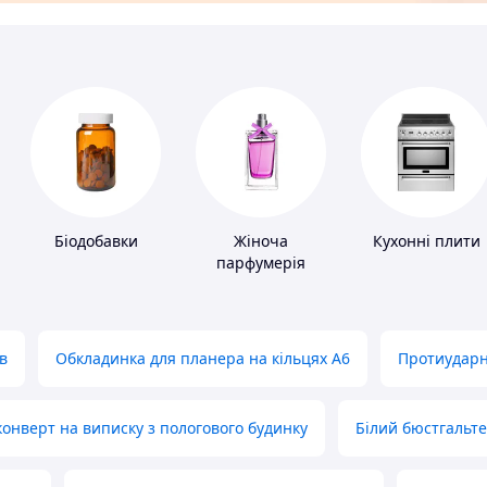
Біодобавки
Жіноча
Кухонні плити
парфумерія
в
Обкладинка для планера на кільцях А6
Протиударн
нверт на виписку з пологового будинку
Білий бюстгальт