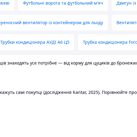
ожеві
Футбольні ворота та футбольний м'яч
Двигун із
реносний вентилятор із контейнером для льоду
Вентилят
Трубки кондиціонера АУДІ А6 Ц5
Трубка кондиціонера Ford
в знаходять усе потрібне — від корму для цуциків до бронежилет
ажуть самі покупці (дослідження Kantar, 2025). Порівнюйте пропо