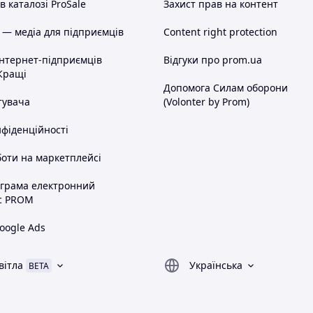
 каталозі ProSale
Захист прав на контент
 — медіа для підприємців
Content right protection
інтернет-підприємців
Відгуки про prom.ua
Кращі
Допомога Силам оборони
тувача
(Volonter by Prom)
нфіденційності
оти на маркетплейсі
ограма електронний
с PROM
oogle Ads
вітла
Українська
BETA