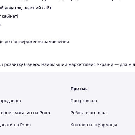
й додаток, власний сайт
 кабінеті
в
ще до підтвердження замовлення
 і розвитку бізнесу. Найбільший маркетплейс України — для міл
Про нас
 продавців
Про prom.ua
тернет-магазин
на Prom
Робота в prom.ua
авати на Prom
Контактна інформація