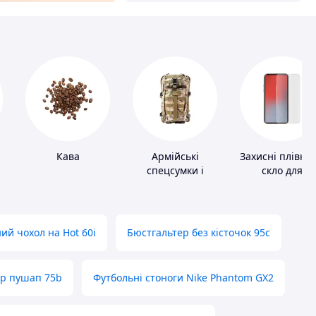
Кава
Армійські
Захисні плівки 
спецсумки і
скло для
рюкзаки
портативних
пристроїв
ий чохол на Hot 60i
Бюстгальтер без кісточок 95с
ер пушап 75b
Футбольні стоноги Nike Phantom GX2