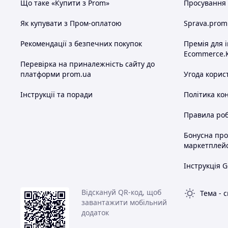
Що таке «Купити з Prom»
Просування в
Як купувати з Пром-оплатою
Sprava.prom
Рекомендації з безпечних покупок
Премія для 
Ecommerce.
Перевірка на приналежність сайту до
платформи prom.ua
Угода корис
Інструкції та поради
Політика ко
Правила роб
Бонусна пр
маркетплей
Інструкція G
Відскануй QR-код, щоб
Тема
-
с
завантажити мобільний
додаток