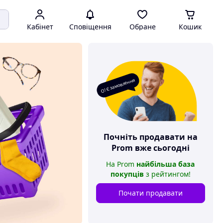
Кабінет
Сповіщення
Обране
Кошик
О! Є замовлення
Почніть продавати на
Prom
вже сьогодні
На
Prom
найбільша база
покупців
з рейтингом
!
Почати продавати