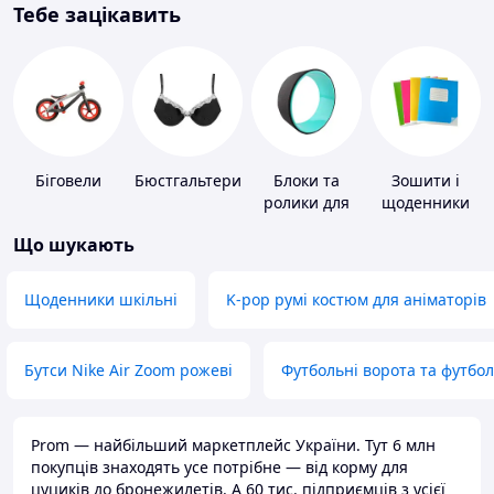
Тебе зацікавить
Біговели
Бюстгальтери
Блоки та
Зошити і
ролики для
щоденники
йоги
Що шукають
Щоденники шкільні
K-pop румі костюм для аніматорів
Бутси Nike Air Zoom рожеві
Футбольні ворота та футбо
Prom — найбільший маркетплейс України. Тут 6 млн
покупців знаходять усе потрібне — від корму для
цуциків до бронежилетів. А 60 тис. підприємців з усієї