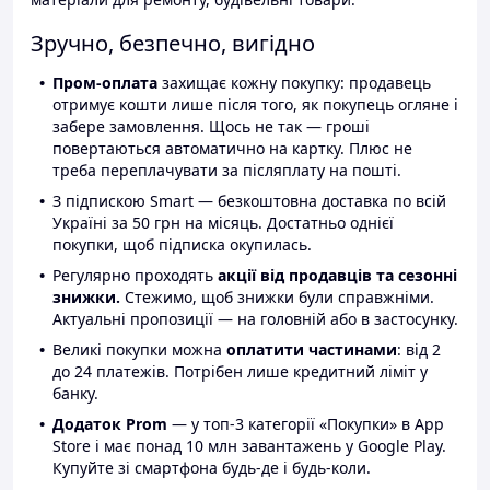
Зручно, безпечно, вигідно
Пром-оплата
захищає кожну покупку: продавець
отримує кошти лише після того, як покупець огляне і
забере замовлення. Щось не так — гроші
повертаються автоматично на картку. Плюс не
треба переплачувати за післяплату на пошті.
З підпискою Smart — безкоштовна доставка по всій
Україні за 50 грн на місяць. Достатньо однієї
покупки, щоб підписка окупилась.
Регулярно проходять
акції від продавців та сезонні
знижки.
Стежимо, щоб знижки були справжніми.
Актуальні пропозиції — на головній або в застосунку.
Великі покупки можна
оплатити частинами
: від 2
до 24 платежів. Потрібен лише кредитний ліміт у
банку.
Додаток Prom
— у топ-3 категорії «Покупки» в App
Store і має понад 10 млн завантажень у Google Play.
Купуйте зі смартфона будь-де і будь-коли.